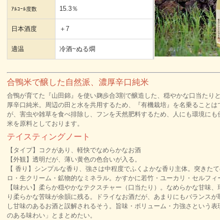
15.3％
ｱﾙｺｰﾙ度数
日本酒度
＋7
適温
冷酒~ぬる燗
合鴨米で醸した自然派、濃厚辛口純米
合鴨が育てた『山田錦』を使い麹歩合3割で醸造した、穏やかな口当たり
厚辛口純米。周辺の田と水を共用するため、『有機栽培』を名乗ることは
が、害虫や雑草を食べ排除し、フンを天然肥料するため、人にも環境にも優
米を原料としております。
テイスティングノート
【タイプ】コクがあり、軽快でなめらかなお酒
【外観】透明だが、薄い黄色の色合いが入る。
【 香り】シンプルな香り、強さは中程度でふくよかな香り主体。突きた
ロ・生クリーム・鉱物的なミネラル。かすかに若竹・ユーカリ・セルフィ
【味わい】柔らか穏やかなテクスチャー（口当たり）。なめらかな甘味、瑞
り柔らかな苦味が余韻に残る。ドライなお酒だが、あまりにもバランスが
し甘味のあるお酒と誤解されるそう。旨味・ボリューム・力強さという表
のある味わい」とまとめたい。