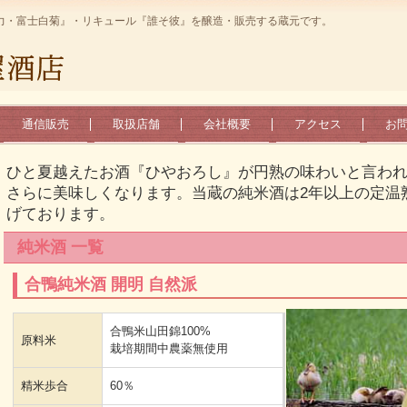
力・富士白菊』・リキュール『誰そ彼』を醸造・販売する蔵元です。
通信販売
取扱店舗
会社概要
アクセス
お
ひと夏越えたお酒『ひやおろし』が円熟の味わいと言わ
さらに美味しくなります。当蔵の純米酒は2年以上の定温
げております。
純米酒 一覧
合鴨純米酒 開明 自然派
合鴨米山田錦100%
原料米
栽培期間中農薬無使用
精米歩合
60％