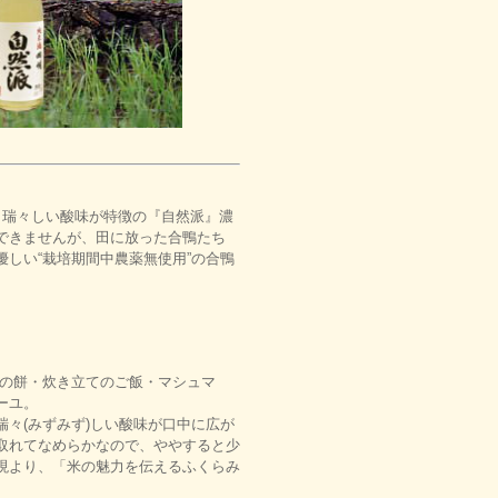
と瑞々しい酸味が特徴の『自然派』濃
できませんが、田に放った合鴨たち
しい“栽培期間中農薬無使用”の合鴨
ての餅・炊き立てのご飯・マシュマ
ーユ。
々(みずみず)しい酸味が口中に広が
取れてなめらかなので、ややすると少
現より、「米の魅力を伝えるふくらみ