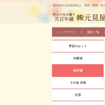
株式会社元見屋酒店は、清酒『開明・田
トップページ
製品一覧
季節のセット
吟醸酒
純米酒
その他 清酒
生酒