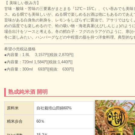
【 美味しい飲み方】
甘味・酸味・苦味の三要素がまとまる『12℃～15℃』、ぐい吞みでも美
ス。ぬる燗でも美味しいが、ぬる燗で楽しめるお酒は他にもあるのであえ
旨味がある白身魚の刺身を、レモンをしぼらずに醤油で。アサリではなくよ
めの温度でも楽しめるので、蛤の吸い物・海老真薯(えびしんじょ)のよう
場合出汁をソースと考える。冬の鱈白子・フグのカラアゲのように、寒(か
冬に楽しみたい。ハンバーグなどの中程度の脂を持つ洋食料理。典型的な
希望小売税込価格
●内容量：1.8L 3,157円[税抜:2,870円]
●内容量：720ml 1,584円[税抜:1,440円]
●内容量：300ml 693円[税抜: 630円]
熟成純米酒 開明
原料米
自社栽培山田錦60%
精米歩合
60％
15.2％