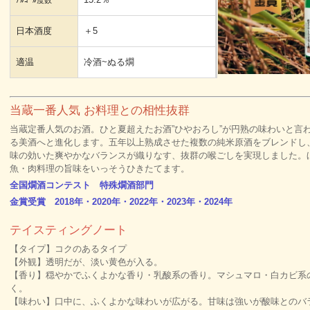
ｱﾙｺｰﾙ度数
日本酒度
＋5
適温
冷酒~ぬる燗
当蔵一番人気 お料理との相性抜群
当蔵定番人気のお酒。ひと夏超えたお酒”ひやおろし”が円熟の味わいと言
る美酒へと進化します。五年以上熟成させた複数の純米原酒をブレンドし
味の効いた爽やかなバランスが織りなす、抜群の喉ごしを実現しました。
魚・肉料理の旨味をいっそうひきたてます。
全国燗酒コンテスト 特殊燗酒部門
金賞受賞 2018年・2020年・2022年・2023年・2024年
テイスティングノート
【タイプ】コクのあるタイプ
【外観】透明だが、淡い黄色が入る。
【香り】穏やかでふくよかな香り・乳酸系の香り。マシュマロ・白カビ系
く。
【味わい】口中に、ふくよかな味わいが広がる。甘味は強いが酸味とのバ