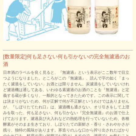
[数量限定]何も足さない何も引かないの完全無濾過のお
酒
日本酒のラベルを良く見ると、『無濾過』という表示がここ数年で目立
つようになりました。ところがこの『無濾過』、読んで字の如く「まっ
たく濾過をしていない」お酒とは限りません。炭濾過をしていないけれ
ど濾過機は通してある、いわゆる素濾過のお酒のことを『無濾過』と定
義する蔵が多くなり、一般的となってきたためです。この表示に関して
は決まりがないため、何が正解で何が不正解というわけではありません
が、『しぼりたてたれ口』は、濾過機も通さない、オリ引きをして上澄
みを取った、何も足さない、何も引かない『完全無濾過』のお酒で仕上
げております。濾過及び火入れなどの熱処理を行っていないため、各種
酵素がそのまま生きており、しぼりたての新鮮さ・香り・さわやかさが
残り、独特の風味があります。寒造りのふな口から搾り出されたばかり
のたれ口を、鮮度の高い状態でお届けしますので、酒蔵でしか飲むこと