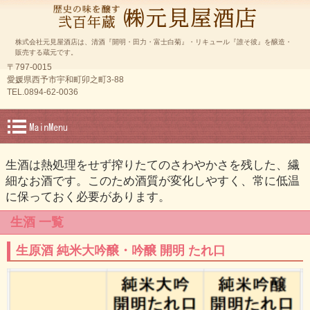
株式会社元見屋酒店は、清酒『開明・田力・富士白菊』・リキュール『誰そ彼』を醸造・
販売する蔵元です。
〒797-0015
愛媛県西予市宇和町卯之町3-88
TEL.0894-62-0036
生酒は熱処理をせず搾りたてのさわやかさを残した、繊
細なお酒です。このため酒質が変化しやすく、常に低温
に保っておく必要があります。
生酒 一覧
生原酒 純米大吟醸・吟醸 開明 たれ口