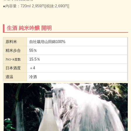
●内容量：720ml 2,959円[税抜:2,690円]
生酒 純米吟醸 開明
原料米
自社栽培山田錦100%
精米歩合
55％
15.5％
ｱﾙｺｰﾙ度数
日本酒度
＋4
適温
冷酒