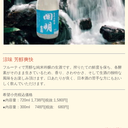
涼味 芳醇爽快
フルーティで芳醇な純米吟醸の生酒です。搾りたての鮮度を保ち、各酵
素がそのまま生きているため、香り、さわやかさ、そして生酒の独特な
風味をお楽しみ頂けます。口あたりが良く、日本酒の苦手な方にもおい
しく飲んでいただけます。
希望小売税込価格
●内容量：720ml 1,738円[税抜:1,580円]
●内容量：300ml 748円[税抜: 680円]