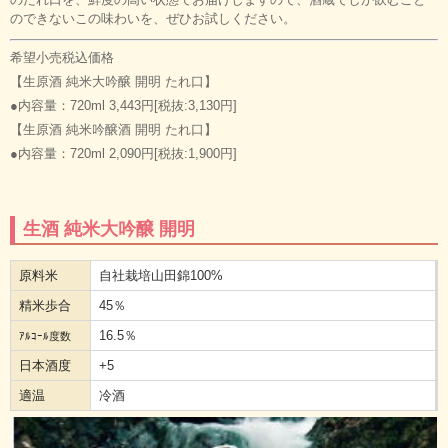
のできないこの味わいを、ぜひお試しください。
希望小売税込価格
【生原酒 純米大吟醸 開明 たれ口】
●内容量：720ml 3,443円[税抜:3,130円]
【生原酒 純米吟醸酒 開明 たれ口】
●内容量：720ml 2,090円[税抜:1,900円]
生酒 純米大吟醸 開明
原料米
自社栽培山田錦100%
精米歩合
45％
16.5％
ｱﾙｺｰﾙ度数
日本酒度
+5
適温
冷酒