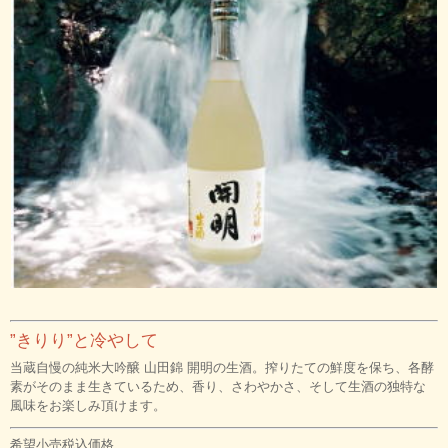
”きりり”と冷やして
当蔵自慢の純米大吟醸 山田錦 開明の生酒。搾りたての鮮度を保ち、各酵
素がそのまま生きているため、香り、さわやかさ、そして生酒の独特な
風味をお楽しみ頂けます。
希望小売税込価格