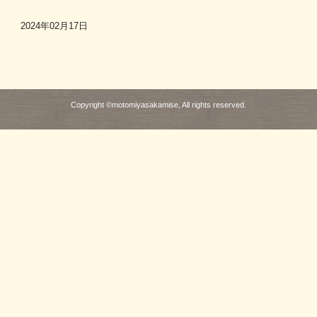
2024年02月17日
Copyright ©motomiyasakamise, All rights reserved.