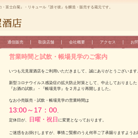
力・富士白菊』・リキュール『誰そ彼』を醸造・販売する蔵元です。
通信販売
取扱店舗
会社概要
アクセス
お
営業時間と試飲・帳場見学のご案内
いつも元見屋酒店をご利用いただきまして、誠にありがとうございます
新型コロナウイルス感染症の拡大防止対策として、中止しておりました
『お酒の試飲』・『帳場見学』を２月より再開しました。
なお小売販売・試飲・帳場見学の営業時間は
13:00～17：00
、
日曜・祝日
定休日が、
に変更となっております。
ご迷惑をお掛けしますが、事情ご賢察のうえ何卒ご了承賜りますようお