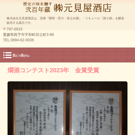
株式会社元見屋酒店は、清酒『開明・田力・富士白菊』・リキュール『誰そ彼』を醸造・
販売する蔵元です。
〒797-0015
愛媛県西予市宇和町卯之町3-88
TEL.0894-62-0036
燗酒コンテスト2023年 金賞受賞