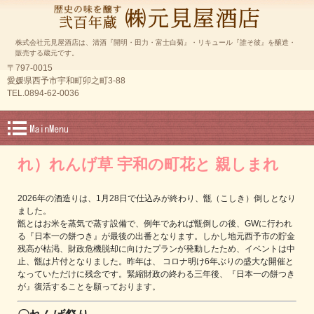
株式会社元見屋酒店は、清酒『開明・田力・富士白菊』・リキュール『誰そ彼』を醸造・
販売する蔵元です。
〒797-0015
愛媛県西予市宇和町卯之町3-88
TEL.0894-62-0036
れ）れんげ草 宇和の町花と 親しまれ
2026年の酒造りは、1月28日で仕込みが終わり、甑（こしき）倒しとなり
ました。
甑とはお米を蒸気で蒸す設備で、例年であれば甑倒しの後、GWに行われ
る『日本一の餅つき』が最後の出番となります。しかし地元西予市の貯金
残高が枯渇、財政危機脱却に向けたプランが発動したため、イベントは中
止、甑は片付となりました。昨年は、 コロナ明け6年ぶりの盛大な開催と
なっていただけに残念です。緊縮財政の終わる三年後、『日本一の餅つき
が』復活することを願っております。