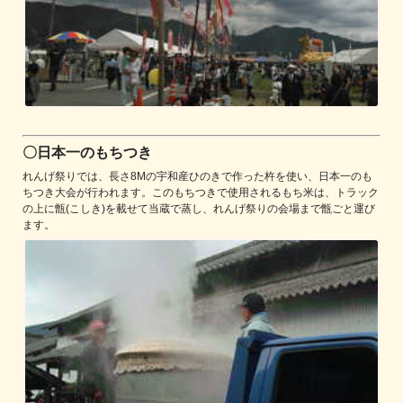
〇日本一のもちつき
れんげ祭りでは、長さ8Mの宇和産ひのきで作った杵を使い、日本一のも
ちつき大会が行われます。このもちつきで使用されるもち米は、トラック
の上に甑(こしき)を載せて当蔵で蒸し、れんげ祭りの会場まで甑ごと運び
ます。