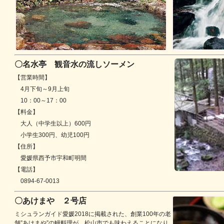
〇名水亭 観音水の流しソーメン
【営業時間】
4月下旬～9月上旬
10：00～17：00
【料金】
大人（中学生以上）600円
小学生300円、幼児100円
【住所】
愛媛県西予市宇和町明間
【電話】
0894-67-0013
〇あけまや ２号店
ミシュランガイド愛媛2018に掲載された、創業100年の老
舗”あけまや”の鰻料理が、松山市でも味わえることになり