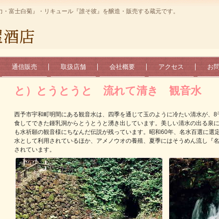
力・富士白菊』・リキュール『誰そ彼』を醸造・販売する蔵元です。
通信販売
取扱店舗
会社概要
アクセス
お
と）とうとうと 流れて清き 観音水
西予市宇和町明間にある観音水は、四季を通じて玉のように冷たい清水が、8
食してできた鍾乳洞からとうとうと湧き出しています。美しい清水の出る泉
も水祈願の観音様にちなんだ伝説が残っています。昭和60年、名水百選に選
水として利用されているほか、アメノウオの養殖、夏季にはそうめん流し『
されています。