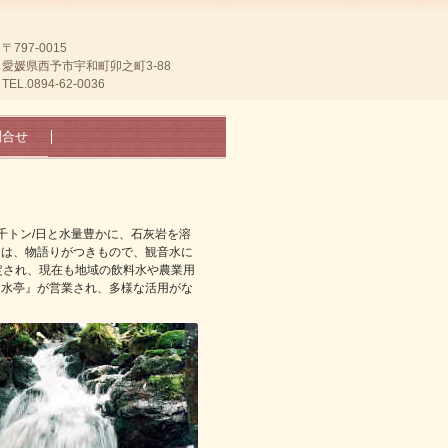
〒797-0015
愛媛県西予市宇和町卯之町3-88
TEL.0894-62-0036
問合せ
千トン/日と水量豊かに、石灰岩を溶
には、物語りがつきもので、観音水に
定され、現在も地域の飲料水や農業用
名水亭』が営業され、多様な活用がな