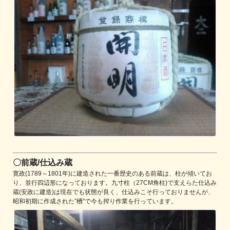
〇前蔵/仕込み蔵
寛政(1789～1801年)に建造された一番歴史のある前蔵は、柱が傾いてお
り、並行四辺形になっております。九寸柱（27CM角柱)で支えらた仕込み
蔵(安政に建造)は現在でも状態が良く、仕込みこそ行っておりませんが、
昭和初期に作成された”槽”で今も搾り作業を行っています。