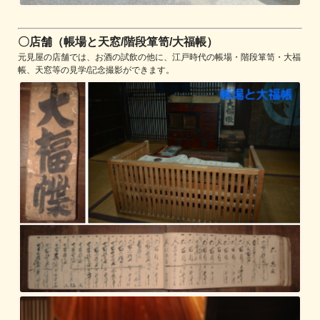
〇店舗（帳場と天窓/階段箪笥/大福帳）
元見屋の店舗では、お酒の試飲の他に、江戸時代の帳場・階段箪笥・大福
帳、天窓等の見学/記念撮影ができます。