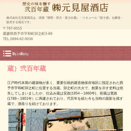
株式会社元見屋酒店は、清酒『開明・田力・富士白菊』・リキュール『誰そ彼』を醸造・
販売する蔵元です。
〒797-0015
愛媛県西予市宇和町卯之町3-88
TEL.0894-62-0036
蔵）弐百年蔵
江戸時代末期の建築物が多く、重要伝統的建造物保存地区に指定された西
予市宇和町卯之町に位置する当蔵。卯之町の大火で、創業を示す史料は焼
失してしまいましたが、仕込み蔵は安政(1854～1860年)、前蔵は寛政
(1789～1801年）に再建されており、弐百年を経た今も当時の面影を残す
蔵で、酒造りを続けております。